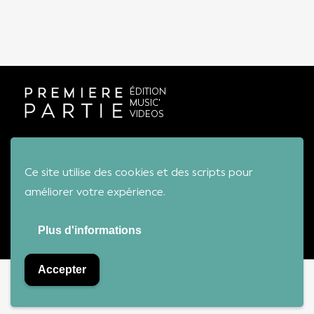
ÉDITION
MUSIC'
VIDEOS
Conditions générales de vente
Ce site utilise des cookies et des scripts pour
améliorer votre expérience.
Première Partie - Tous droits réservés
Plus d'informations
Accepter
Bienvenue sur notre boutique !
Ignorer