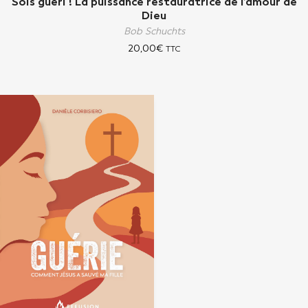
Sois guéri ! La puissance restauratrice de l’amour de
Dieu
Bob Schuchts
20,00
€
TTC