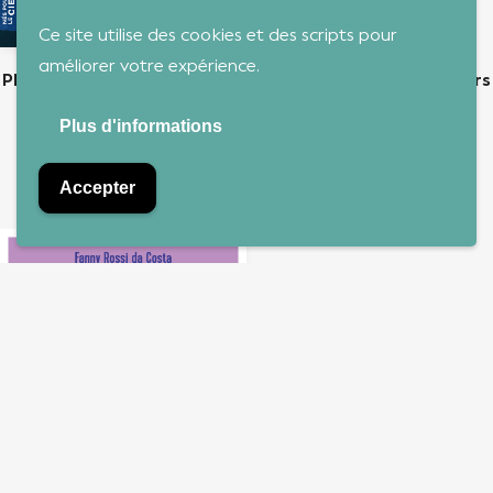
Ce site utilise des cookies et des scripts pour
améliorer votre expérience.
Philibert Vrau et Camille Féron-Vrau. Des entrepreneurs
au paradis
Plus d'informations
RIGAIL Charles-Marie,
Will Conquer
18,00
€
TTC
Accepter