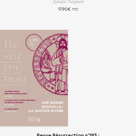
Sylvain Turgeon
17,90
€
TTC
Revue Résurrection n°193 :