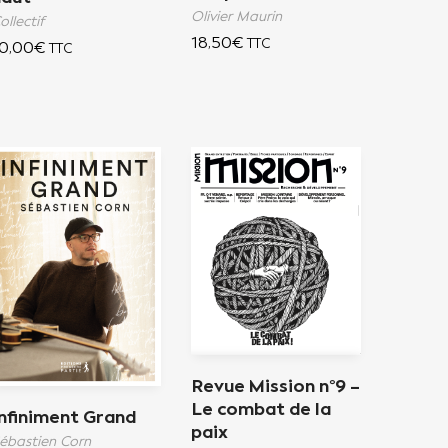
Olivier Maurin
ollectif
18,50
€
TTC
0,00
€
TTC
Revue Mission n°9 –
Le combat de la
Infiniment Grand
paix
ébastien Corn