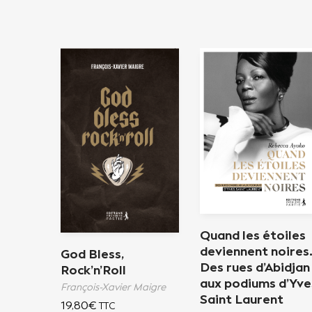
Quand les étoiles
deviennent noires
God Bless,
Des rues d’Abidjan
Rock’n’Roll
aux podiums d’Yve
François-Xavier Maigre
Saint Laurent
19,80
€
TTC