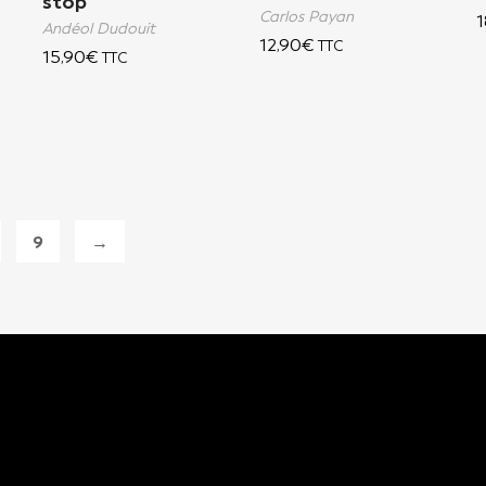
stop
Carlos Payan
1
Andéol Dudouit
12,90
€
TTC
15,90
€
TTC
9
→