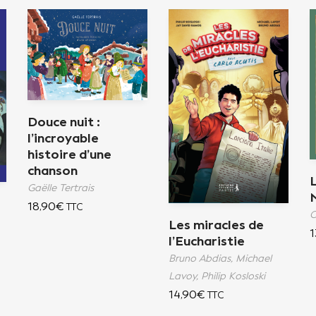
Douce nuit :
l’incroyable
histoire d’une
chanson
L
Gaëlle Tertrais
18,90
€
TTC
O
Les miracles de
1
l’Eucharistie
Bruno Abdias,
Michael
Lavoy,
Philip Kosloski
14,90
€
TTC