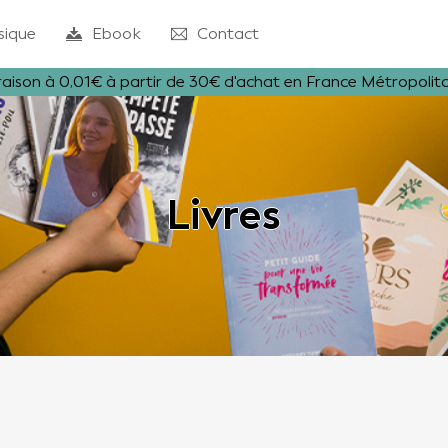
sique
Ebook
Contact
raison à 0,01€ à partir de 30€ d'achat en France Métropolit
Livres