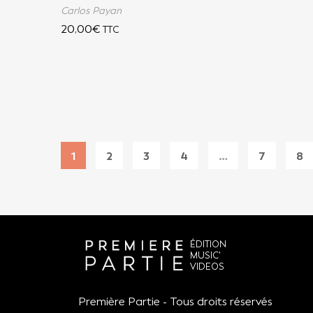
Carlos Payan
20,00
€
TTC
1
2
3
4
…
7
8
ÉDITION
MUSIC'
VIDEOS
Première Partie - Tous droits réservés