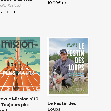
10,00
€
TTC
hilip Kosloski
5,00
€
TTC
Revue Mission n°10
Le Festin des
 Toujours plus
Loups
haut