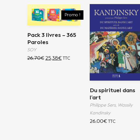
Promo !
Pack 3 livres – 365
Paroles
SOY
26,70
€
25,38
€
TTC
Du spirituel dans
l’art
Philippe Sers,
Wassily
Kandinsky
26,00
€
TTC