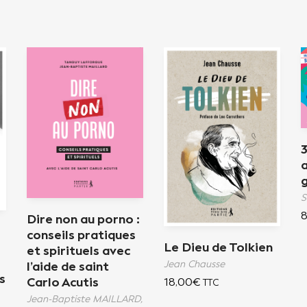
a
8
Dire non au porno :
conseils pratiques
.
Le Dieu de Tolkien
et spirituels avec
Jean Chausse
l’aide de saint
s
Carlo Acutis
18,00
€
TTC
Jean-Baptiste MAILLARD,