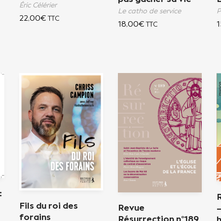
Éric Célérier
P
Le catho de service
22,00
€
TTC
1
18,00
€
TTC
:
Fils du roi des
Revue
–
forains
Résurrection n°189