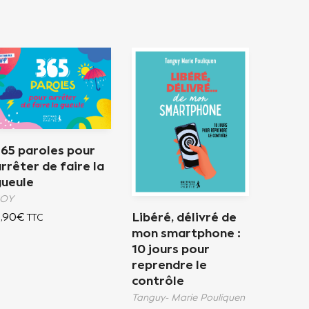
365 paroles pour
rrêter de faire la
gueule
SOY
Libéré, délivré de
,90
€
TTC
mon smartphone :
10 jours pour
reprendre le
contrôle
Tanguy- Marie Pouliquen