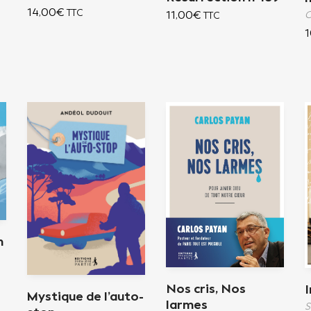
14,00
€
TTC
11,00
€
C
TTC
1
n
Nos cris, Nos
Mystique de l’auto-
larmes
S