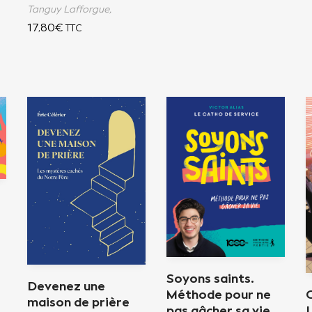
Tanguy Lafforgue,
17,80
€
TTC
Soyons saints.
Devenez une
C
Méthode pour ne
maison de prière
pas gâcher sa vie