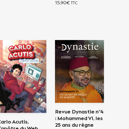
15,90
€
TTC
Revue Dynastie n°4
: Mohammed VI, les
arlo Acutis,
25 ans du règne
L’apôtre du Web