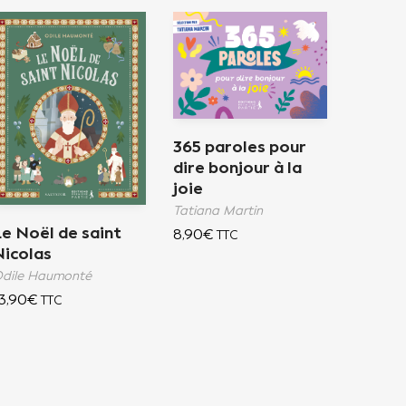
365 paroles pour
dire bonjour à la
joie
Tatiana Martin
e Noël de saint
8,90
€
TTC
Nicolas
dile Haumonté
3,90
€
TTC