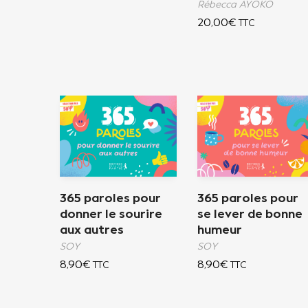
Rébecca AYOKO
20,00
€
TTC
365 paroles pour
365 paroles pour
donner le sourire
se lever de bonne
aux autres
humeur
SOY
SOY
8,90
€
8,90
€
TTC
TTC