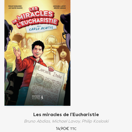
Les miracles de l’Eucharistie
Bruno Abdias,
Michael Lavoy,
Philip Kosloski
14,90
€
TTC