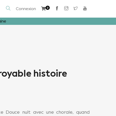
Connexion
0
aine
croyable histoire
ète Douce nuit avec une chorale, quand