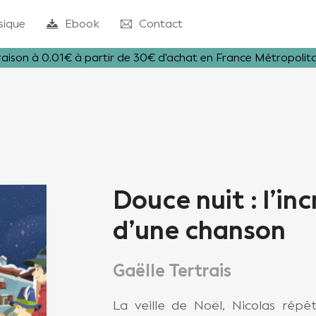
sique
Ebook
Contact
raison à 0,01€ à partir de 30€ d'achat en France Métropolit
Douce nuit : l’in
d’une chanson
Gaëlle Tertrais
La veille de Noël, Nicolas rép