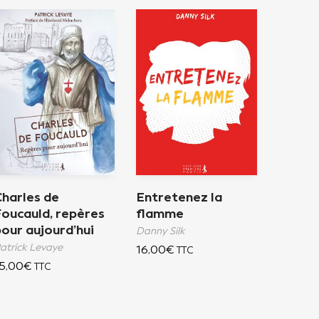
Charles de
Entretenez la
Foucauld, repères
flamme
our aujourd’hui
Danny Silk
atrick Levaye
16,00
€
TTC
5,00
€
TTC