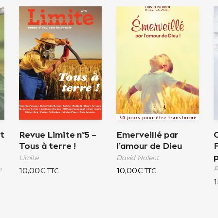
et
Revue Limite n°5 –
Emerveillé par
Tous à terre !
l’amour de Dieu
p
Limite
David Nolent
n
P
10,00
€
10,00
€
TTC
TTC
1