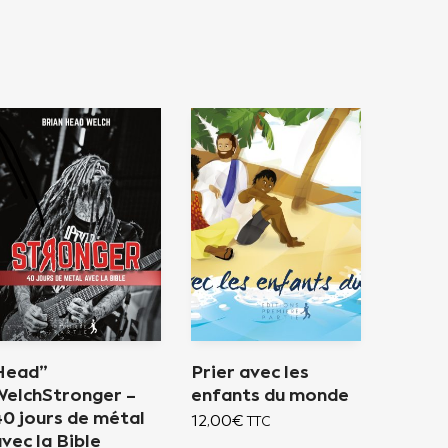
Head”
Prier avec les
WelchStronger –
enfants du monde
40 jours de métal
12,00
€
TTC
vec la Bible