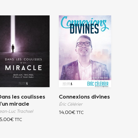
ans les coulisses
Connexions divines
’un miracle
Éric Célérier
ean-Luc Trachsel
14,00
€
TTC
5,00
€
TTC