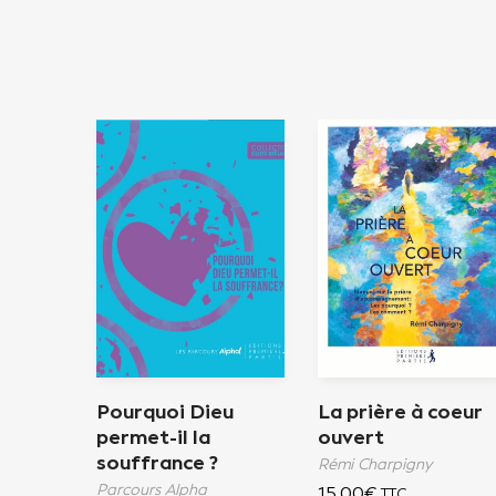
Pourquoi Dieu
La prière à coeur
permet-il la
ouvert
souffrance ?
Rémi Charpigny
Parcours Alpha
15,00
€
TTC