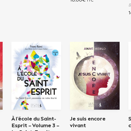
TTC
B
1
À l’école du Saint-
Je suis encore
S
Esprit – Volume 3 –
vivant
c