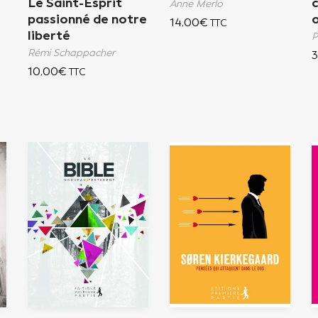
Le Saint-Esprit
Anne Merlo
passionné de notre
o
14,00
€
TTC
liberté
P
Rémi Schappacher
3
10,00
€
TTC