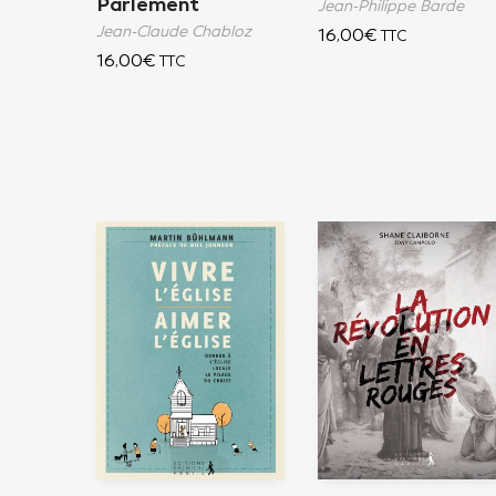
Parlement
Jean-Philippe Barde
Jean-Claude Chabloz
16,00
€
TTC
16,00
€
TTC