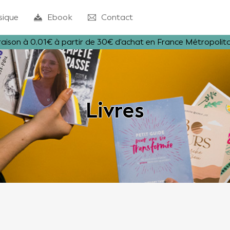
sique
Ebook
Contact
raison à 0,01€ à partir de 30€ d'achat en France Métropolit
Livres