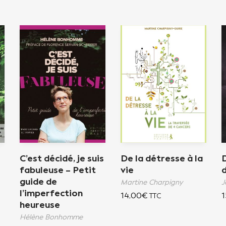
C’est décidé, je suis
De la détresse à la
D
fabuleuse – Petit
vie
d
guide de
Martine Charpigny
J
l’imperfection
14,00
€
1
TTC
heureuse
Hélène Bonhomme