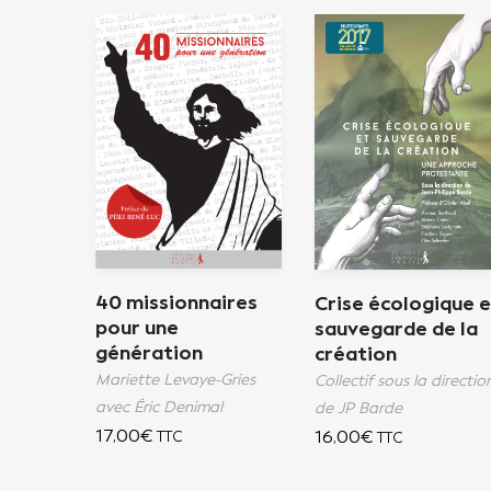
40 missionnaires
Crise écologique 
pour une
sauvegarde de la
génération
création
Mariette Levaye-Gries
Collectif sous la directio
avec Éric Denimal
de JP Barde
17,00
€
16,00
€
TTC
TTC