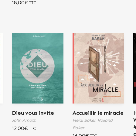
18,00
€
TTC
Dieu vous invite
Accueillir le miracle
John Arnott
Heidi Baker,
Rolland
12,00
€
Baker
TTC
a
16,00
€