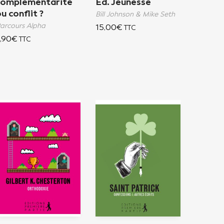
complémentarité
Ed. Jeunesse
u conflit ?
Bill Johnson & Mike Seth
arcours Alpha
15,00
€
TTC
,90
€
TTC