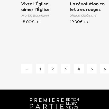
Vivre l’Église,
La révolution en
aimer l’Église
lettres rouges
Martin Bühlmann
Shane Claiborne
18,00
€
19,00
€
TTC
TTC
←
1
2
3
4
5
6
ÉDITION
MUSIC'
VIDEOS