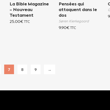
La Bible Magazine
Pensées qui
– Nouveau
attaquent dans le
G
Testament
dos
9
25,00
€
Søren Kierkegaard
TTC
9,90
€
TTC
7
8
9
→