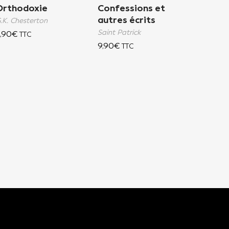
Orthodoxie
Confessions et
autres écrits
.K. Chesterton
Saint Patrick
,90
€
TTC
9,90
€
TTC