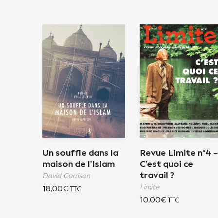
Un souffle dans la
Revue Limite n°4 –
maison de l’Islam
C’est quoi ce
travail ?
David Garrison
Limite
18,00
€
TTC
10,00
€
TTC