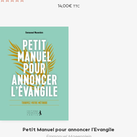
14,00
€
TTC
Note
5.00
sur 5
Petit Manuel pour annoncer l’Evangile
Emmanuel Maeennlein