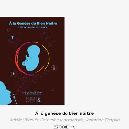
À la genèse du bien naître
Amélie Chapuis,
Catherine Marzanasco,
Jonathan Chapuis
22,00
€
TTC