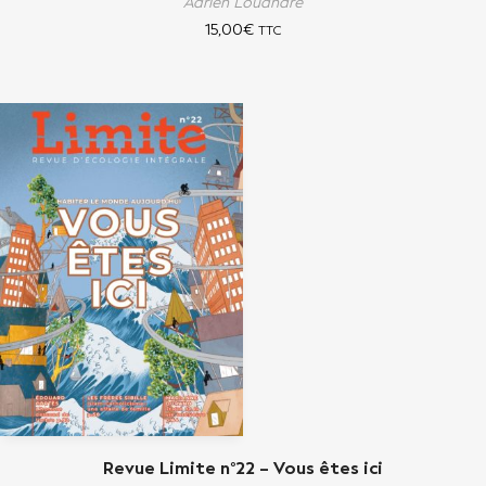
Adrien Louandre
15,00
€
TTC
Revue Limite n°22 – Vous êtes ici