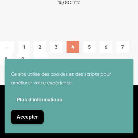
16,00
€
TTC
←
1
2
3
4
5
6
7
8
9
→
Ce site utilise des cookies et des scripts pour
améliorer votre expérience.
ÉDITION
Plus d'informations
MUSIC'
VIDEOS
Accepter
Conditions générales de vente