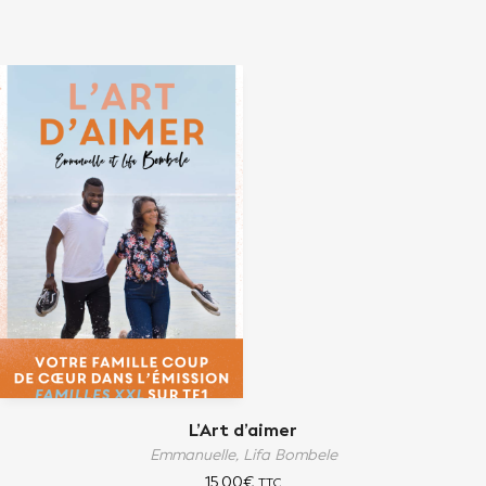
L’Art d’aimer
Emmanuelle,
Lifa Bombele
15,00
€
TTC