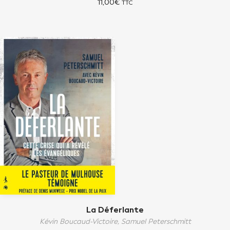
11,00
€
TTC
La Déferlante
Kévin Boucaud-Victoire,
Samuel Peterschmitt