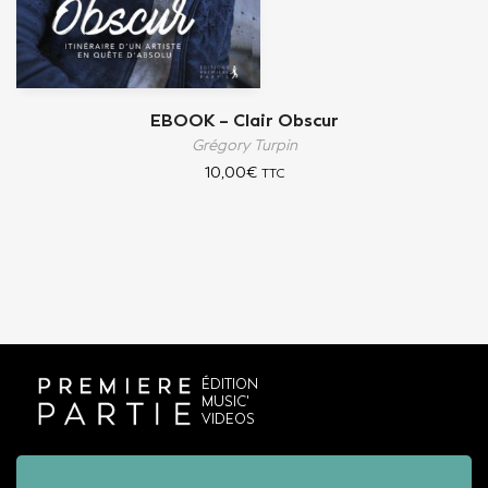
EBOOK – Clair Obscur
Grégory Turpin
10,00
€
TTC
ÉDITION
MUSIC'
VIDEOS