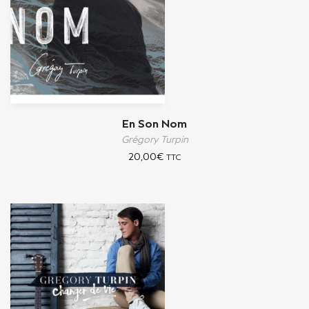
En Son Nom
Grégory Turpin
20,00
€
TTC