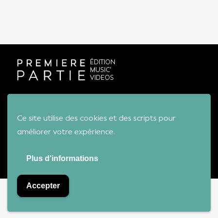
ÉDITION
MUSIC'
VIDEOS
Conditions générales de vente
Ce site utilise des cookies et des scripts pour
améliorer votre expérience.
Première Partie - Tous droits réservés
Plus d'informations
Accepter
Bienvenue sur notre boutique !
Ignorer