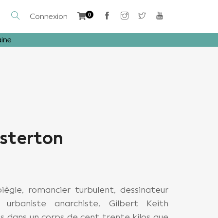
Connexion
0
aine
sterton
ègle, romancier turbulent, dessinateur
, urbaniste anarchiste, Gilbert Keith
s dans un corps de cent trente kilos que