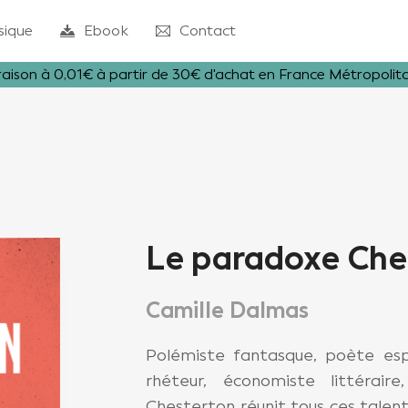
sique
Ebook
Contact
raison à 0,01€ à partir de 30€ d'achat en France Métropolit
Le paradoxe Che
Camille Dalmas
Polémiste fantasque, poète espi
rhéteur, économiste littéraire
Chesterton réunit tous ces talent