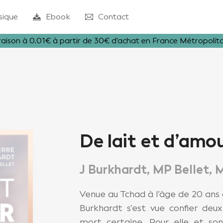
sique
Ebook
Contact
raison à 0,01€ à partir de 30€ d'achat en France Métropolit
De lait et d’amo
J Burkhardt, MP Bellet, 
Venue au Tchad à l’âge de 20 an
Burkhardt s’est vue confier de
mort certaine. Pour elle et son