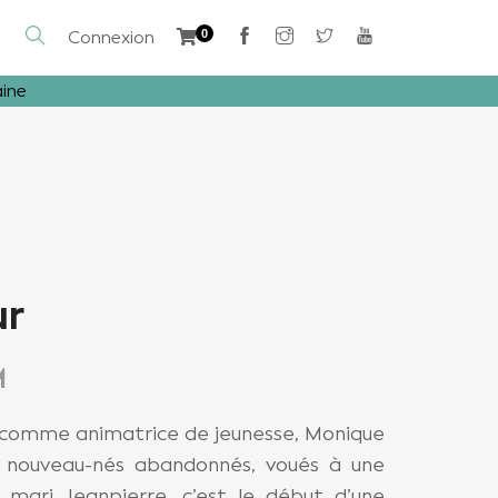
Connexion
0
aine
ur
M
s comme animatrice de jeunesse, Monique
ux nouveau-nés abandonnés, voués à une
 mari Jeanpierre, c’est le début d’une