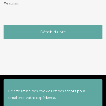
En stock
Détails du livre
ÉDITION
MUSIC'
Ce site utilise des cookies et des scripts pour
VIDEOS
améliorer votre expérience.