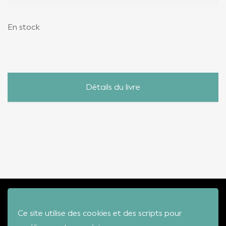
En stock
Détails du livre
ÉDITION
MUSIC'
Ce site utilise des cookies et des scripts pour
VIDEOS