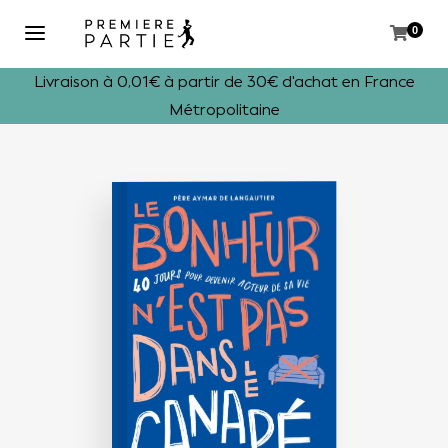
0
Livraison à 0,01€ à partir de 30€ d'achat en France
Métropolitaine