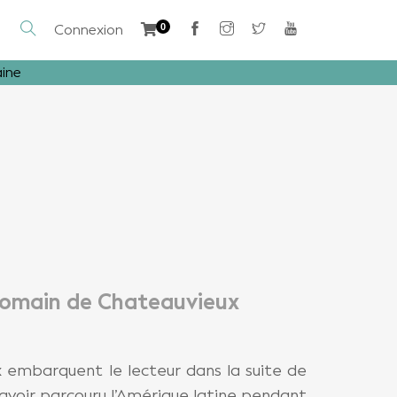
Connexion
0
aine
Romain de Chateauvieux
embarquent le lecteur dans la suite de
 avoir parcouru l’Amérique latine pendant