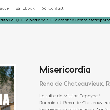
sique
Ebook
Contact
raison à 0,01€ à partir de 30€ d'achat en France Métropolit
Misericordia
Rena de Chateauvieux, 
La suite de Mission Tepeyac !
Romain et Rena de Chateauvieux 
leur aventure missionnaire. Après