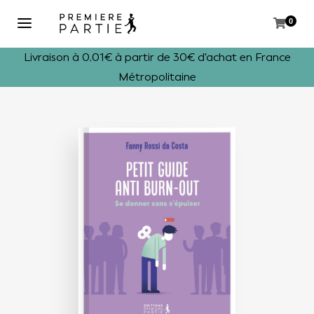
0
Livraison à 0,01€ à partir de 30€ d'achat en France
Métropolitaine