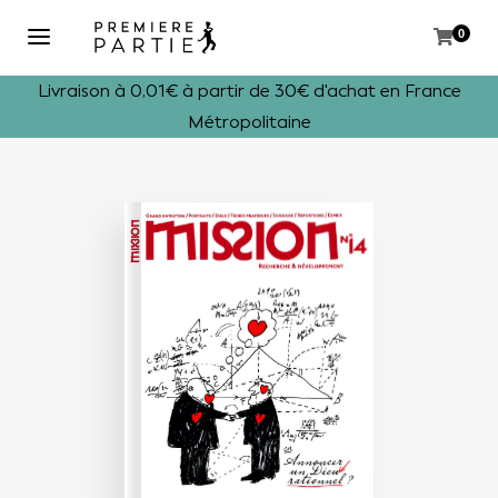
0
Livraison à 0,01€ à partir de 30€ d'achat en France
Métropolitaine