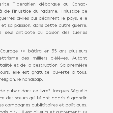
erite Tiberghien débarque au Congo-
à de l’injustice du racisme, l’injustice de
uerres civiles qui déchirent le pays, elle
 et sa passion, dans cette autre guerre:
e, seul antidote au poison des tueries
Courage >> bâtira en 35 ans plusieurs
lettrisme des milliers d’élèves. Autant
talité et de la destruction. Sa première
ours: elle est gratuite, ouverte à tous,
 religion, le handicap.
ls de pub>> dans ce livre? Jacques Séguéla
 des sœurs qui lui ont appris à grandir.
es campagnes publicitaires et politiques.
ais dit-il, il est ailleurs et autrement: <<