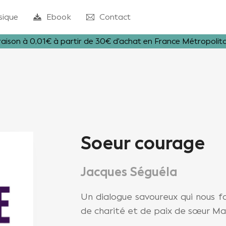
sique
Ebook
Contact
raison à 0,01€ à partir de 30€ d'achat en France Métropolit
Soeur courage
Jacques Séguéla
Un dialogue savoureux qui nous f
de charité et de paix de sœur Ma