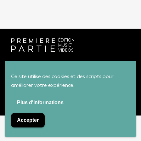
ÉDITION
MUSIC'
VIDEOS
Conditions générales de vente
Ce site utilise des cookies et des scripts pour
améliorer votre expérience.
Première Partie - Tous droits réservés
Plus d'informations
Accepter
Bienvenue sur notre boutique !
Ignorer