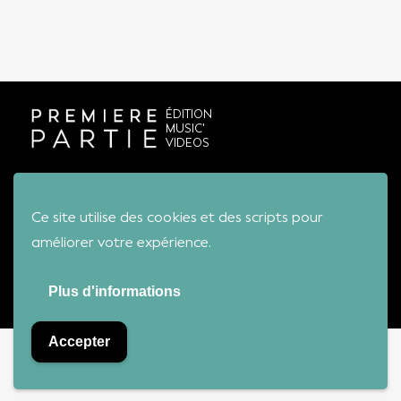
ÉDITION
MUSIC'
VIDEOS
Conditions générales de vente
Ce site utilise des cookies et des scripts pour
améliorer votre expérience.
Première Partie - Tous droits réservés
Plus d'informations
Accepter
Bienvenue sur notre boutique !
Ignorer