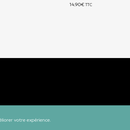
14,90
€
TTC
éliorer votre expérience.
Bienvenue sur notre boutique !
Ignorer