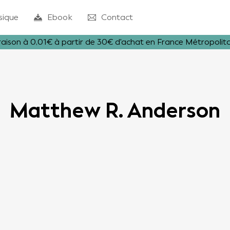
sique
Ebook
Contact
raison à 0,01€ à partir de 30€ d'achat en France Métropolit
Matthew R. Anderson