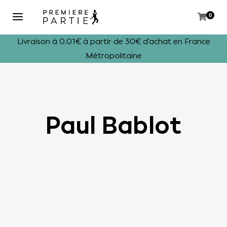
0
Livraison à 0,01€ à partir de 30€ d'achat en France
Métropolitaine
Paul Bablot