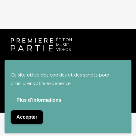
ÉDITION
MUSIC'
VIDEOS
Conditions générales de vente
Ce site utilise des cookies et des scripts pour
améliorer votre expérience.
Première Partie - Tous droits réservés
Plus d'informations
Accepter
Bienvenue sur notre boutique !
Ignorer