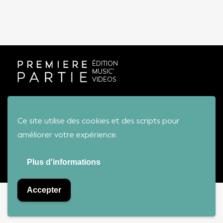
ÉDITION
MUSIC'
VIDEOS
Conditions générales de vente
Ce site utilise des cookies et des scripts pour
améliorer votre expérience.
Première Partie - Tous droits réservés
Plus d'informations
Accepter
Bienvenue sur notre boutique !
Ignorer