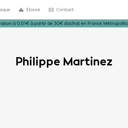
sique
Ebook
Contact
raison à 0,01€ à partir de 30€ d'achat en France Métropolit
Philippe Martinez