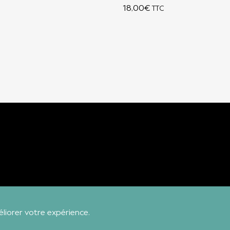
18,00
€
TTC
éliorer votre expérience.
Bienvenue sur notre boutique !
Ignorer