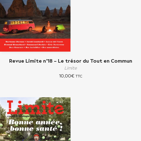
Revue Limite n°18 – Le trésor du Tout en Commun
Limite
10,00
€
TTC