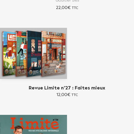
Gaultier Bès
22,00
€
TTC
Revue Limite n°27 : Faites mieux
12,00
€
TTC