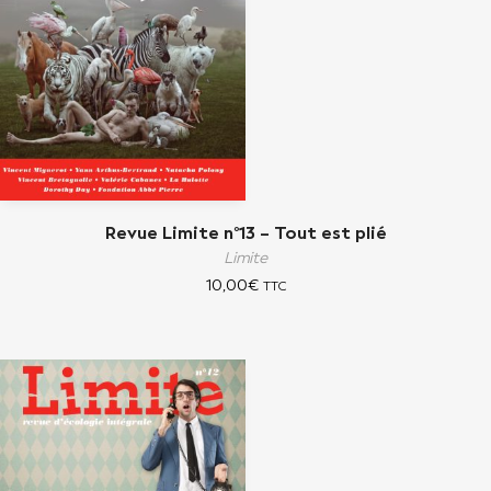
Revue Limite n°13 – Tout est plié
Limite
10,00
€
TTC