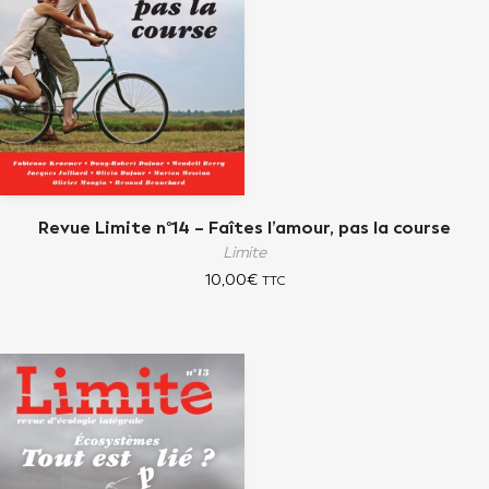
Revue Limite n°14 – Faîtes l’amour, pas la course
Limite
10,00
€
TTC